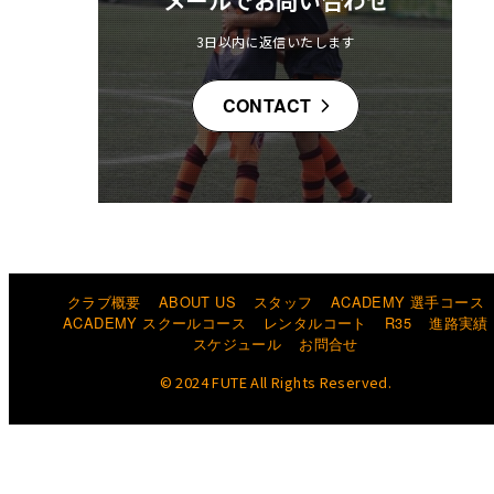
メールでお問い合わせ
3日以内に返信いたします
CONTACT
クラブ概要
ABOUT US
スタッフ
ACADEMY 選手コース
ACADEMY スクールコース
レンタルコート
R35
進路実績
スケジュール
お問合せ
© 2024 FUTE All Rights Reserved.